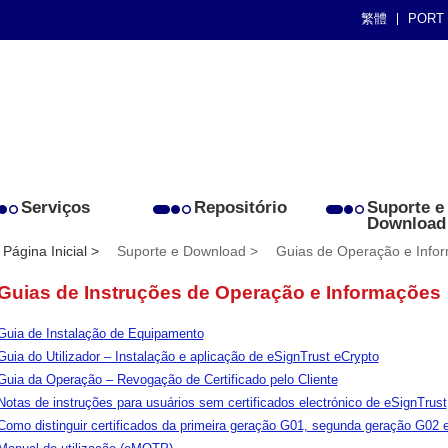
繁體
PORT
Serviços
Repositório
Suporte e
Download
Página Inicial >
Suporte e Download >
Guias de Operação e Info
Guias de Instruções de Operação e Informações
Guia de Instalação de Equipamento
Guia do Utilizador – Instalação e aplicação de eSignTrust eCrypto
Guia da Operação – Revogação de Certificado pelo Cliente
Notas de instruções para usuários sem certificados electrónico de eSignTrust
Como distinguir certificados da primeira geração G01, segunda geração G02 