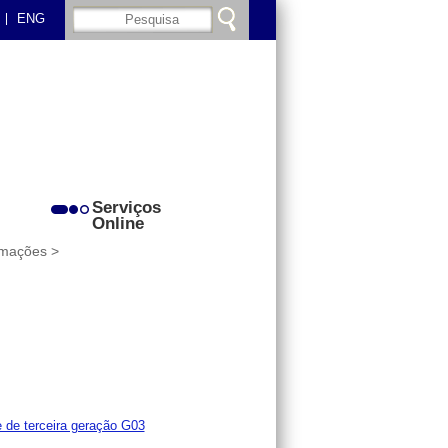
ENG
Serviços
Online
rmações >
e de terceira geração G03