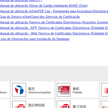
Manual de utilização (eMOTP)
Manual de utilização (Driver de Cartão Inteligente Bit4ID JSign)
Manual de utilização (eSignPDF Lite - Ferramenta para Assinatura Electrónic
Guia do Serviço eSignCloud dos Serviços de Certificação
Manual de utilização (Serviço de Certificados Electrónicos (Assuntos Govern
Manual de utilização - APP (Serviço de Certificados Electrónicos (Entidade E
Manual de utilização - Web (Serviço de Certificados Electrónicos (Entidade E
Lista de Informações para Instalação do Hardware