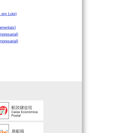
a em Lote)
amentais)
mpresarial)
mpresarial)