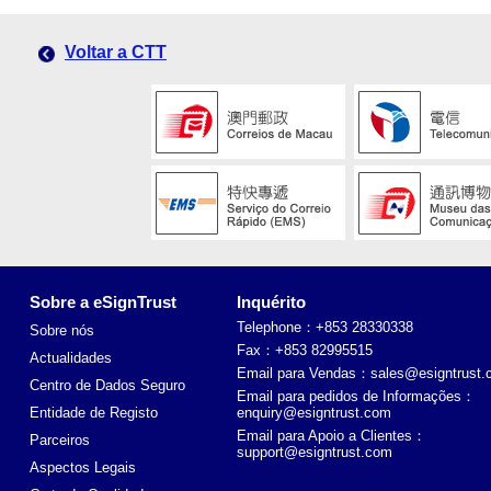
Voltar a CTT
Sobre a eSignTrust
Inquérito
Telephone：+853 28330338
Sobre nós
Fax：+853 82995515
Actualidades
Email para Vendas：
sales@esigntrust
Centro de Dados Seguro
Email para pedidos de Informações：
Entidade de Registo
enquiry@esigntrust.com
Email para Apoio a Clientes：
Parceiros
support@esigntrust.com
Aspectos Legais