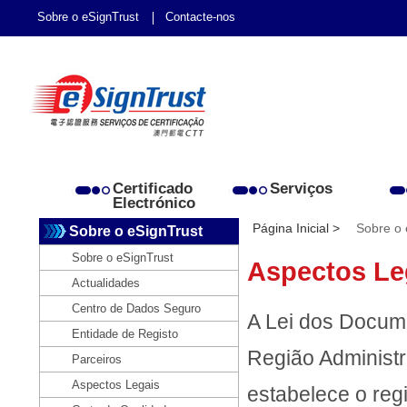
Sobre o eSignTrust
Contacte-nos
Certificado
Serviços
Electrónico
Página Inicial >
Sobre o 
Sobre o eSignTrust
Sobre o eSignTrust
Aspectos Le
Actualidades
Centro de Dados Seguro
A Lei dos Docume
Entidade de Registo
Região Administr
Parceiros
Aspectos Legais
estabelece o reg