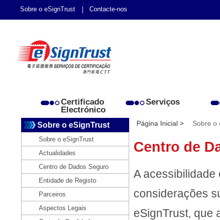
Sobre o eSignTrust
Contacte-nos
Certificado
Serviços
Electrónico
Página Inicial >
Sobre o 
Sobre o eSignTrust
Sobre o eSignTrust
Centro de D
Actualidades
Centro de Dados Seguro
A acessibilidade 
Entidade de Registo
considerações s
Parceiros
Aspectos Legais
eSignTrust, que 