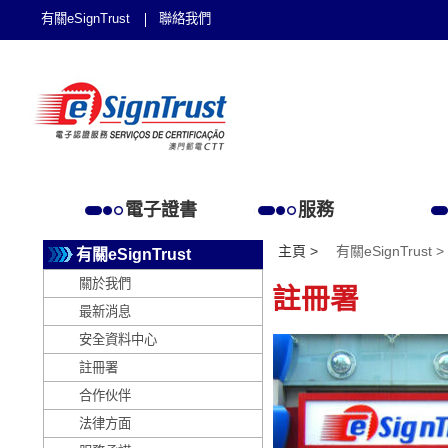
有關eSignTrust
聯絡我們
電子證書
服務
主頁 >
有關eSignTrust >
有關eSignTrust
關於我們
註冊署
最新消息
安全資料中心
註冊署
合作伙伴
法律方面