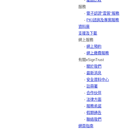
-
產品比較
服務
-
電子認證"雲簽"服務
-
PKI諮詢及專案服務
資料庫
支援及下載
網上服務
-
網上預約
-
網上繳費服務
有關eSignTrust
-
關於我們
-
最新消息
-
安全資料中心
-
註冊署
-
合作伙伴
-
法律方面
-
服務承諾
-
假期通告
-
聯絡我們
網頁指南