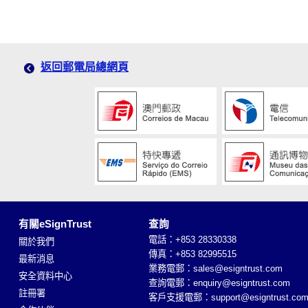
返回郵電局總網頁
有關eSignTrust
查詢
電話：+853 28330338
關於我們
傳真：+853 82995515
最新消息
業務電郵：
sales@esigntrust.com
安全資料中心
查詢電郵：
enquiry@esigntrust.com
註冊署
客戶支援電郵：
support@esigntrust.co